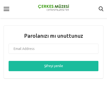
Anasayfa
Parolanızı mı unuttunuz
Şartlar Ve Koşullar
Çerkes Dünyası
Hakkımızda
Şifreyi yenile
Galeri
İletişim
Oturum Aç
Kayıt Ol