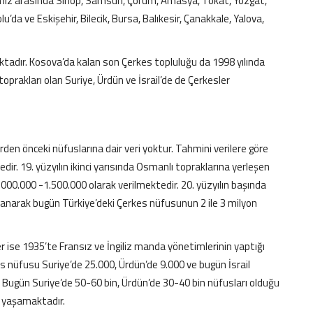
erimiz arasında Sinop, Samsun, Çorum, Amasya, Tokat, Yozgat,
u’da ve Eskişehir, Bilecik, Bursa, Balıkesir, Çanakkale, Yalova,
dır. Kosova’da kalan son Çerkes topluluğu da 1998 yılında
prakları olan Suriye, Ürdün ve İsrail’de de Çerkesler
erden önceki nüfuslarına dair veri yoktur. Tahmini verilere göre
ir. 19. yüzyılın ikinci yarısında Osmanlı topraklarına yerleşen
.000.000 -1.500.000 olarak verilmektedir. 20. yüzyılın başında
ayanarak bugün Türkiye’deki Çerkes nüfusunun 2 ile 3 milyon
r ise 1935’te Fransız ve İngiliz manda yönetimlerinin yaptığı
s nüfusu Suriye’de 25.000, Ürdün’de 9.000 ve bugün İsrail
idir. Bugün Suriye’de 50-60 bin, Ürdün’de 30-40 bin nüfusları olduğu
s yaşamaktadır.