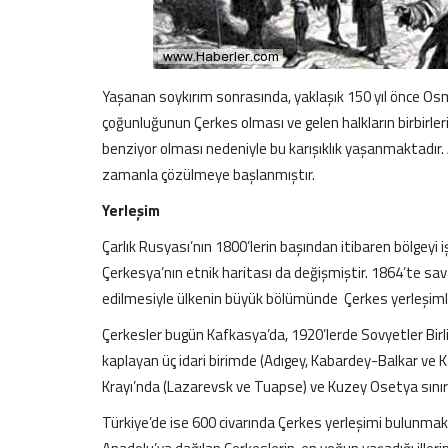
Yaşanan soykırım sonrasında, yaklaşık 150 yıl önce Os
çoğunluğunun Çerkes olması ve gelen halkların birbirler
benziyor olması nedeniyle bu karışıklık yaşanmaktadır.
zamanla çözülmeye başlanmıştır.
Yerleşim
Çarlık Rusyası’nın 1800’lerin başından itibaren bölgeyi 
Çerkesya’nın etnik haritası da değişmiştir. 1864’te sa
edilmesiyle ülkenin büyük bölümünde Çerkes yerleşimler
Çerkesler bugün Kafkasya’da, 1920’lerde Sovyetler Birliğ
kaplayan üç idari birimde (Adıgey, Kabardey-Balkar ve 
Krayı’nda (Lazarevsk ve Tuapse) ve Kuzey Osetya sınırl
Türkiye’de ise 600 civarında Çerkes yerleşimi bulunmak