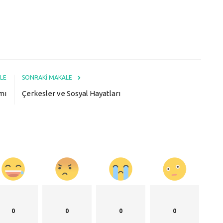
LE
SONRAKI MAKALE
mı
Çerkesler ve Sosyal Hayatları
0
0
0
0