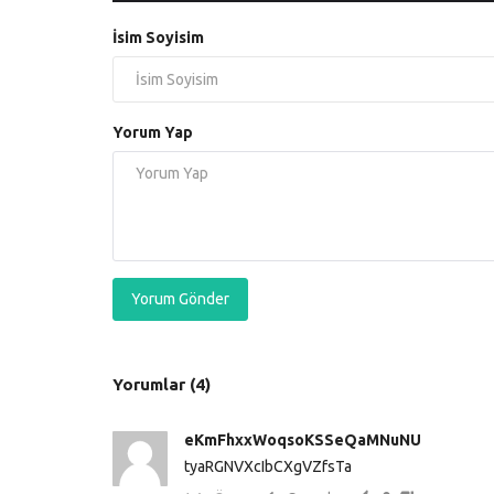
İsim Soyisim
Yorum Yap
Yorum Gönder
Yorumlar (4)
eKmFhxxWoqsoKSSeQaMNuNU
tyaRGNVXcIbCXgVZfsTa