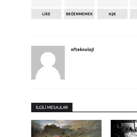
LIKE
BEĞENMEMEK
AŞK
nfteknoloji
İLGILI MESAJLAR