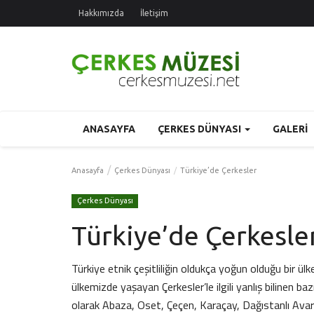
Hakkımızda
İletişim
ANASAYFA
ÇERKES DÜNYASI
GALERI
Anasayfa
Çerkes Dünyası
Türkiye’de Çerkesler
Çerkes Dünyası
Türkiye’de Çerkesle
Türkiye etnik çeşitliliğin oldukça yoğun olduğu bir ül
ülkemizde yaşayan Çerkesler’le ilgili yanlış bilinen b
olarak Abaza, Oset, Çeçen, Karaçay, Dağıstanlı Avar-Le