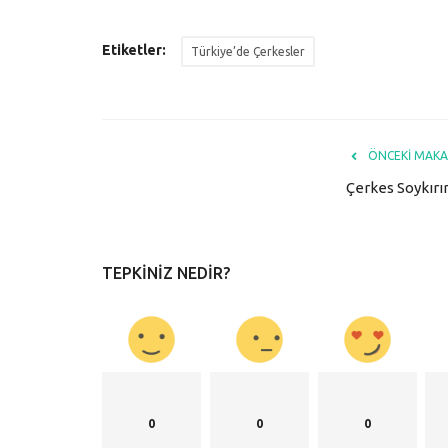
Etiketler:
Türkiye’de Çerkesler
ÖNCEKI MAKA
Çerkes Soykırı
TEPKINIZ NEDIR?
0
0
0