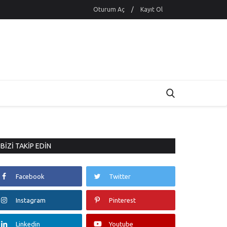
Oturum Aç
/
Kayıt Ol
BIZI TAKIP EDIN
Facebook
Twitter
Instagram
Pinterest
Linkedin
Youtube