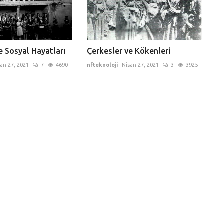
e Sosyal Hayatları
Çerkesler ve Kökenleri
an 27, 2021
7
4690
nfteknoloji
Nisan 27, 2021
3
3925