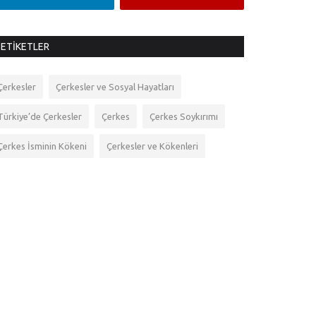
ETIKETLER
Çerkesler
Çerkesler ve Sosyal Hayatları
Türkiye’de Çerkesler
Çerkes
Çerkes Soykırımı
Çerkes İsminin Kökeni
Çerkesler ve Kökenleri