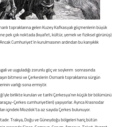
manlı topraklarına gelen Kuzey Kafkasyalı göçmenlerin büyük
ine pek çok noktada (kıyafet, kültür, yemek ve fiziksel görünüş)
 Ancak Cumhuriyet’in kurulmasının ardından bu karışıklık
işgali ve uyguladığı zorunlu göç ve soykırım sonrasında
vaşın bitmesi ve Çerkeslerin Osmanlı topraklarına sürgün
inin varlığı sona ermiştir.
i’yle birlikte kurulan ve tarihi Çerkesya’nın küçük bir bölümünü
Karaçay-Çerkes cumhuriyetleri) yaşıyorlar. Ayrıca Krasnodar
arı içindeki Mozdok’ta az sayıda Çerkes bulunuyor.
tadır. Trakya, Doğu ve Güneydoğu bölgeleri hariç bütün