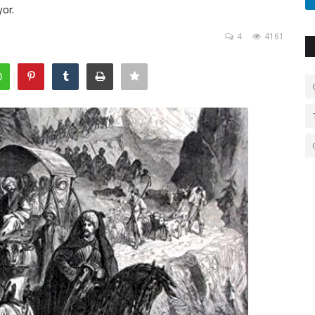
yor.
4
4161