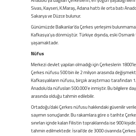
Anadolu’ya dağılan Çerkeslerin, en yoğun yaşadığı ill
Sivas, Kayseri, K.Maraş, Adana hattı ile orta batı Anadol
Sakarya ve Düzce bulunur.
Günümüzde Balkanlar’da Çerkes yerleşimi bulunmamakta
Kafkasya’ya dönmüştür. Türkiye dışında, eski Osmanlı to
yaşamaktadır.
Nüfus
Merkezi devlet yapıları olmadığı için Çerkeslerin 1800’l
Çerkes nüfusu 500 bin ile 2 milyon arasında değişmekted
Kafkasyalıların nüfusu, birçok araştırmacı tarafından 1
Anadolu’da nüfusları 500.000’e inmiştir. Bu bilgilere d
arasında olduğu tahmin edilebilir.
Ortadoğu’daki Çerkes nüfusu hakkındaki güvenilir verile
sayımın sonuçlarıdır. Bu rakamlara göre o tarihte Çerke
sınırları içinde kalan Filistin topraklarında ise 900 kiş
tahmin edilmektedir. İsrail’de de 3000 civarında Çerke