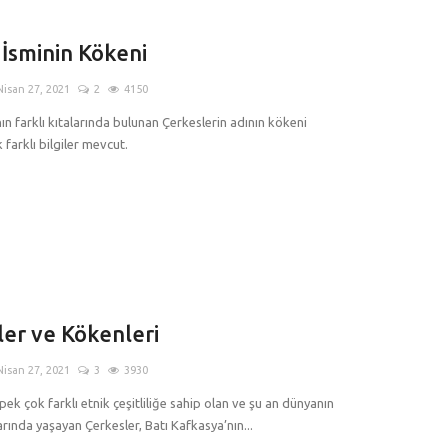
İsminin Kökeni
Nisan 27, 2021
2
4150
n farklı kıtalarında bulunan Çerkeslerin adının kökeni
farklı bilgiler mevcut.
er ve Kökenleri
Nisan 27, 2021
3
3930
pek çok farklı etnik çeşitliliğe sahip olan ve şu an dünyanın
arında yaşayan Çerkesler, Batı Kafkasya’nın...