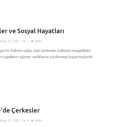
er ve Sosyal Hayatları
Nisan 27, 2021
7
4697
n bir kültüre sahip olan Çerkesler, kültürel zenginlikleri
m işgallere rağmen varlıklarını sürdürmeyi başarmışlardır.
e’de Çerkesler
Nisan 27, 2021
4
4164