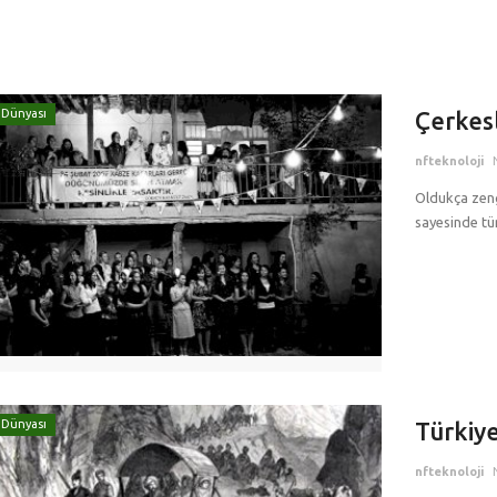
 Dünyası
Çerkesl
nfteknoloji
Oldukça zengi
sayesinde tü
 Dünyası
Türkiy
nfteknoloji