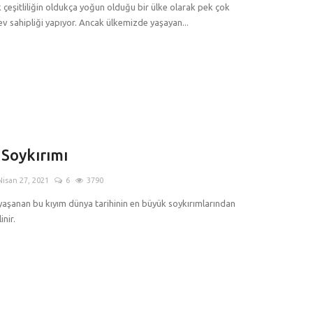
 çeşitliliğin oldukça yoğun olduğu bir ülke olarak pek çok
ev sahipliği yapıyor. Ancak ülkemizde yaşayan...
 Soykırımı
Nisan 27, 2021
6
3790
 yaşanan bu kıyım dünya tarihinin en büyük soykırımlarından
inir.