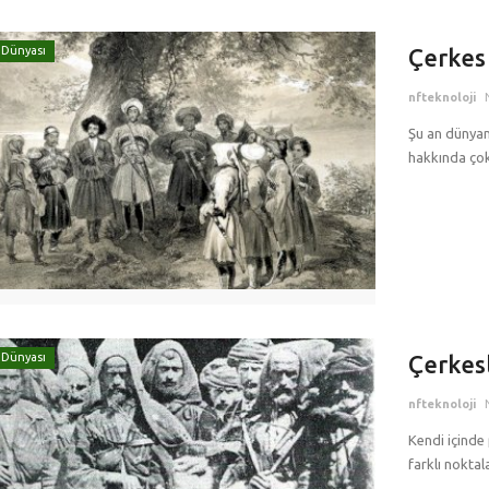
 Dünyası
Çerkes 
nfteknoloji
Şu an dünyanı
hakkında çok 
 Dünyası
Çerkesl
nfteknoloji
Kendi içinde 
farklı noktal