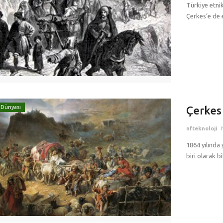
Türkiye etnik
Çerkes’e de 
 Dünyası
Çerkes
nfteknoloji
1864 yılında
biri olarak bil