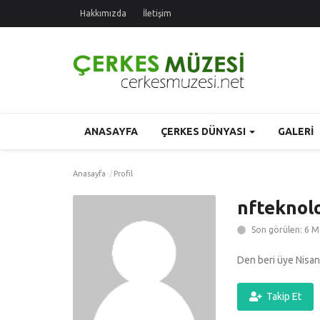
Hakkımızda
İletişim
ANASAYFA
ÇERKES DÜNYASI
GALERI
Anasayfa
Profil
nfteknolo
Son görülen: 6 
Den beri üye Nisan
Takip Et