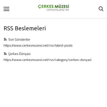
RSS Beslemeleri
Anasayfa
Son Gönderiler
Şartlar Ve Koşullar
https://www.cerkesmuzesi.net/rss/latest-posts
Çerkes Dünyası
Çerkes Dünyası
https://www.cerkesmuzesi.net/rss/category/cerkes-dunyasi
Hakkımızda
Galeri
İletişim
Oturum Aç
Kayıt Ol